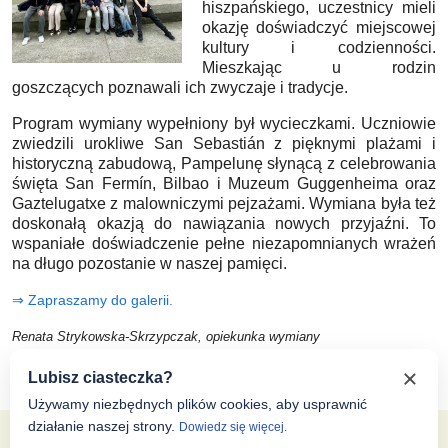
hiszpańskiego, uczestnicy mieli
okazję doświadczyć miejscowej
kultury i codzienności.
Mieszkając u rodzin
goszczących poznawali ich zwyczaje i tradycje.
Program wymiany wypełniony był wycieczkami. Uczniowie
zwiedzili urokliwe San Sebastián z pięknymi plażami i
historyczną zabudową, Pampelunę słynącą z celebrowania
święta San Fermín, Bilbao i Muzeum Guggenheima oraz
Gaztelugatxe z malowniczymi pejzażami. Wymiana była też
doskonałą okazją do nawiązania nowych przyjaźni. To
wspaniałe doświadczenie pełne niezapomnianych wrażeń
na długo pozostanie w naszej pamięci.
⇒ Zapraszamy do galerii.
Renata Strykowska-Skrzypczak, opiekunka wymiany
Lubisz ciasteczka?
Poprzednia strona: Wyprawka pierwszoklasisty szkoły podstawowe
Następna strona
Poprzednia
Następna
Używamy niezbędnych plików cookies, aby usprawnić
działanie naszej strony.
Dowiedz się więcej.